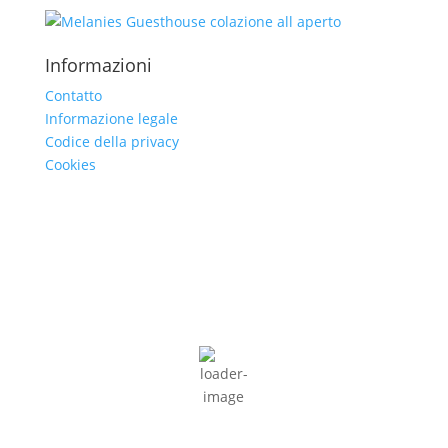
Informazioni
Contatto
Informazione legale
Codice della privacy
Cookies
Caldaro sulla strada del vino
15:31,
09/08/2026
34
°C
cielo sereno
41 %
5 Km/h
Wind Gust
10 Km/h
Clouds
9%
Visibility
10 km