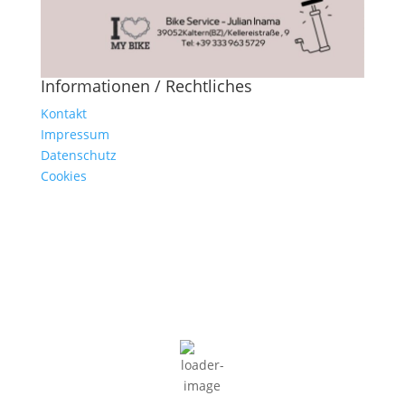
Informationen / Rechtliches
Kontakt
Impressum
Datenschutz
Cookies
Kaltern am Kalterer See
08:34,
07/08/2026
23
°C
Ein paar Wolken
59 %
1 Km/h
Wind Gust
4 Km/h
Clouds
13%