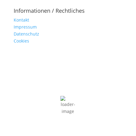
Informationen / Rechtliches
Kontakt
Impressum
Datenschutz
Cookies
Kaltern am Kalterer See
09:48,
08/08/2026
26
°C
Klarer Himmel
55 %
3 Km/h
Wind Gust
5 Km/h
Clouds
1%
Visibility
10 km
Sunrise
05:04
Sunset
19:36